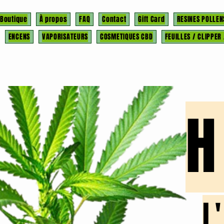
Boutique
À propos
FAQ
Contact
Gift Card
RESINES POLLEN
ENCENS
VAPORISATEURS
COSMETIQUES CBD
FEUILLES / CLIPPER
l