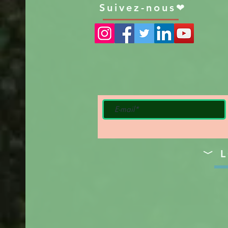
Suivez-nous❤
﹀ L