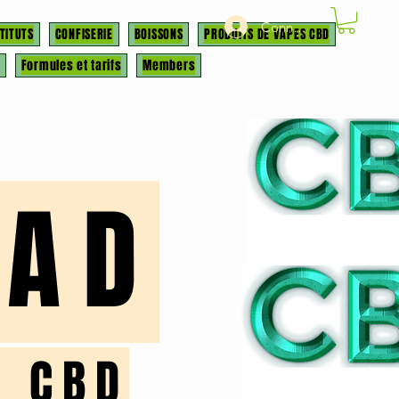
Connexion
TITUTS
CONFISERIE
BOISSONS
PRODUITS DE VAPES CBD
Formules et tarifs
Members
OAD
u CBD