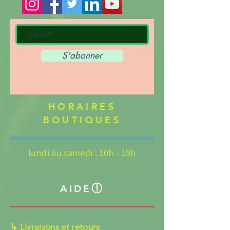
S'abonner
HORAIRES
BOUTIQUES
lundi au samedi : 10h - 19h
ⓛ
AIDE
↳ Livraisons et retours