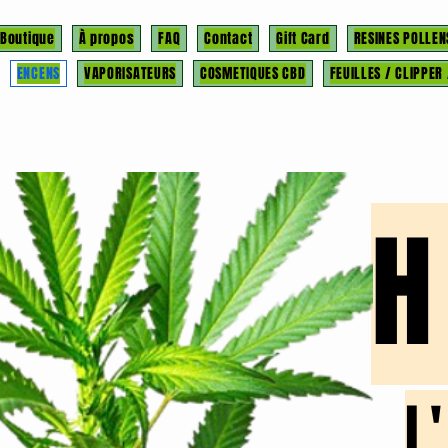
Boutique
À propos
FAQ
Contact
Gift Card
RESINES POLLEN
ENCENS
VAPORISATEURS
COSMETIQUES CBD
FEUILLES / CLIPPER
l