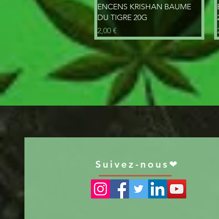
Aperçu rapide
ENCENS KRISHAN BAUME
DU TIGRE 20G
Prix
2,00 €
Suivez-nous❤