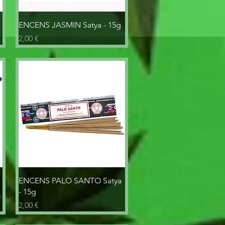
Aperçu rapide
ENCENS JASMIN Satya - 15g
Prix
2,00 €
Aperçu rapide
ENCENS PALO SANTO Satya
- 15g
Prix
2,00 €