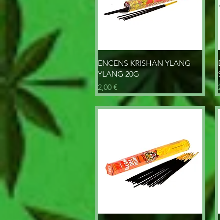
Aperçu rapide
ENCENS KRISHAN YLANG
YLANG 20G
Prix
2,00 €