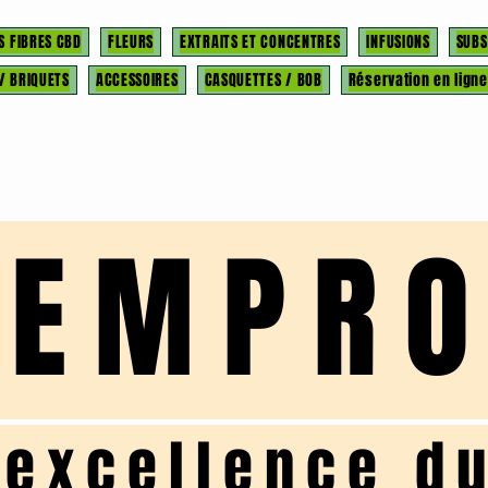
S FIBRES CBD
FLEURS
EXTRAITS ET CONCENTRES
INFUSIONS
SUBS
 / BRIQUETS
ACCESSOIRES
CASQUETTES / BOB
Réservation en ligne
HEMPR
'excellence d