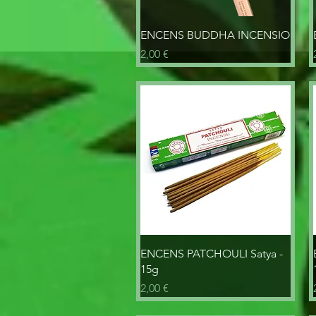
Aperçu rapide
ENCENS BUDDHA INCENSIO
Prix
2,00 €
Aperçu rapide
ENCENS PATCHOULI Satya -
15g
Prix
2,00 €