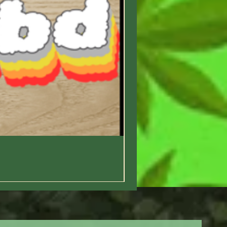
Appliquez jusqu’à
4 fois par
jour
sur les zones ciblées
(muscles, articulations, dos).
Massez légèrement jusqu’à
absorption. Lavez-vous les mains
après usage.
Précautions d’usage :
Ne pas appliquer sur le visage,
les muqueuses ou les plaies
ouvertes. Éviter tout contact avec
les yeux. Usage externe
uniquement. Déconseillé aux
enfants de moins de 3 ans.