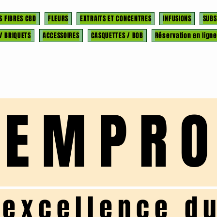
S FIBRES CBD
FLEURS
EXTRAITS ET CONCENTRES
INFUSIONS
SUBS
 / BRIQUETS
ACCESSOIRES
CASQUETTES / BOB
Réservation en ligne
HEMPR
'excellence d