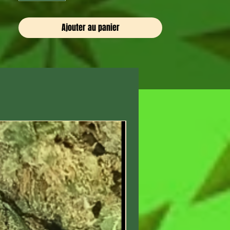
de CBG.
Sa texture légère et non grasse
Ajouter au panier
permet une application facile, une
absorption rapide et une
efficacité immédiate. Il procure
une agréable sensation de
chaleur idéale avant ou après un
effort physique.
Ingrédients :
Huile de graines de chanvre
biologique : hydrate et apaise
CBD (600 mg) et CBG (20 mg) :
effets calmants et régulateurs
Camphre & huile d’arbre à thé :
apportent fraîcheur et détente