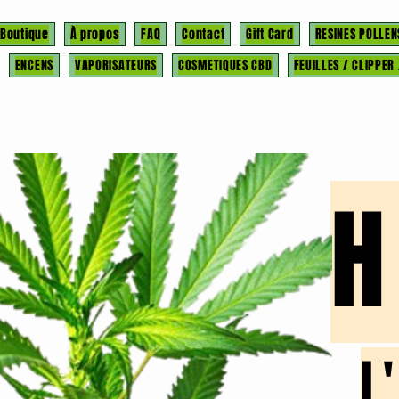
Boutique
À propos
FAQ
Contact
Gift Card
RESINES POLLEN
ENCENS
VAPORISATEURS
COSMETIQUES CBD
FEUILLES / CLIPPER
l