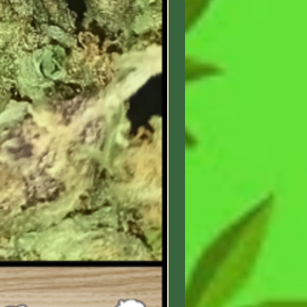
Extrait de racine de gingembre
& huile d’eucalyptus : pour une
chaleur naturelle
Extrait de marronnier d’Inde &
consoude : soutiennent les
articulations
Extrait de thym & huile de
cannelle de Ceylan : amplifient
l’effet chauffant
Extrait de poivre rouge : stimule
la circulation et intensifie la
chaleur
Argent colloïdal : connu pour
ses propriétés purifiantes
Utilisation recommandée :