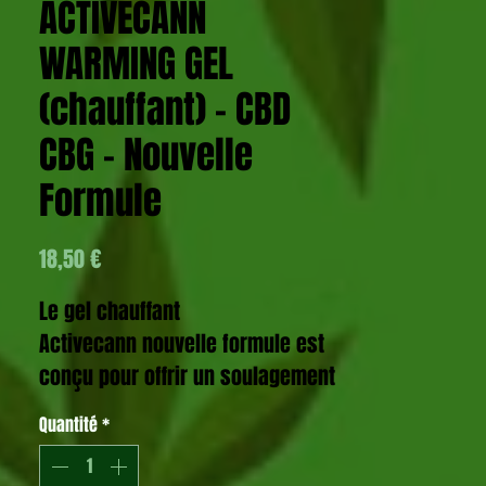
ACTIVECANN
WARMING GEL
(chauffant) – CBD
CBG – Nouvelle
Formule
Prix
18,50 €
Le gel chauffant
Activecann nouvelle formule est
conçu pour offrir un soulagement
naturel des muscles,
Quantité
*
articulations, tendons et du
dos
.
Il associe 600 mg de CBD et 20 mg