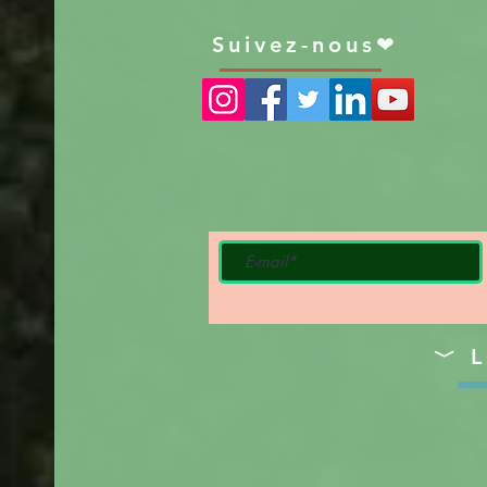
Suivez-nous❤
﹀ L