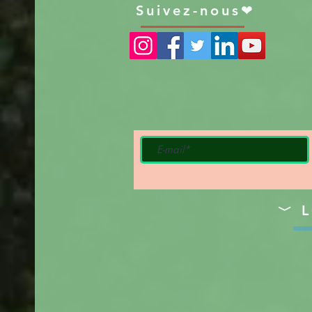
Suivez-nous❤
﹀ L