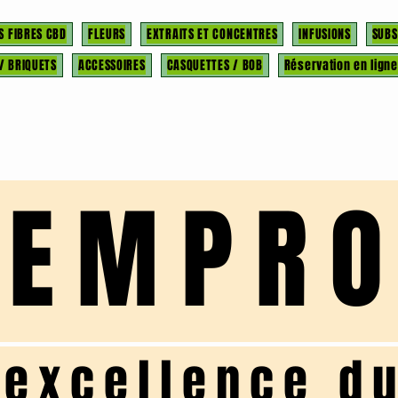
S FIBRES CBD
FLEURS
EXTRAITS ET CONCENTRES
INFUSIONS
SUBS
 / BRIQUETS
ACCESSOIRES
CASQUETTES / BOB
Réservation en ligne
HEMPR
'excellence d