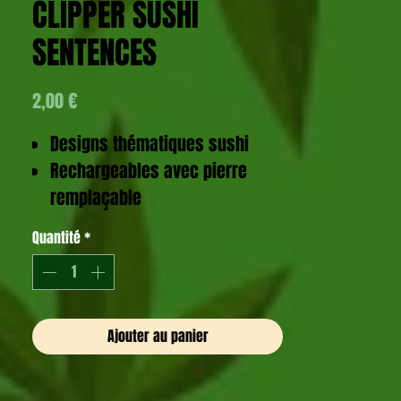
CLIPPER SUSHI
SENTENCES
Prix
2,00 €
Designs thématiques sushi
Rechargeables avec pierre
remplaçable
Flamme préréglée
Quantité
*
Système d’allumage avec
fonction tasseur
Corps en nylon résistant et
auto-extinguible
Ajouter au panier
Dimensions : 7,7 x 2,3 x 1,7 cm