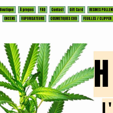
Boutique
À propos
FAQ
Contact
Gift Card
RESINES POLLEN
ENCENS
VAPORISATEURS
COSMETIQUES CBD
FEUILLES / CLIPPER
l