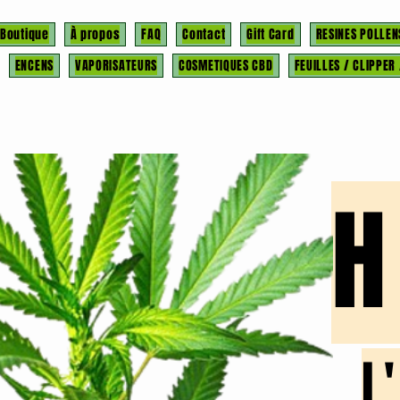
Boutique
À propos
FAQ
Contact
Gift Card
RESINES POLLEN
ENCENS
VAPORISATEURS
COSMETIQUES CBD
FEUILLES / CLIPPER
l