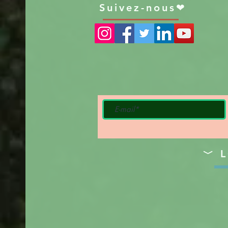
Suivez-nous❤
﹀ L