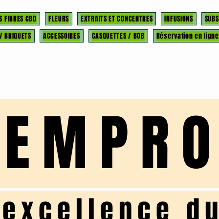
S FIBRES CBD
FLEURS
EXTRAITS ET CONCENTRES
INFUSIONS
SUBS
 / BRIQUETS
ACCESSOIRES
CASQUETTES / BOB
Réservation en ligne
HEMPR
'excellence d