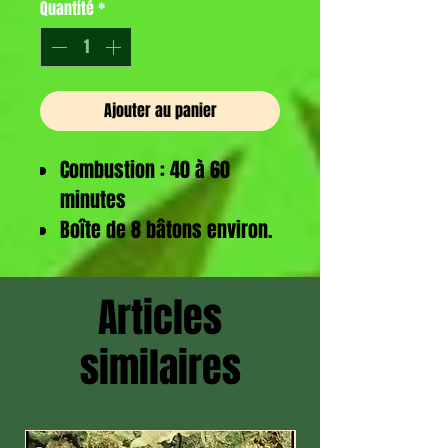
Quantité
*
Ajouter au panier
Combustion : 40 à 60
minutes
Boîte de 8 bâtons environ.
Articles
similaires