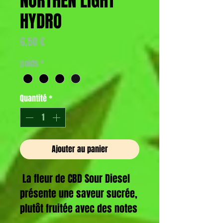
NORTHEN LIGHT
HYDRO
Prix
6,50 €
poids
*
Quantité
*
Ajouter au panier
La fleur de CBD Sour Diesel
présente une saveur sucrée,
plutôt fruitée avec des notes