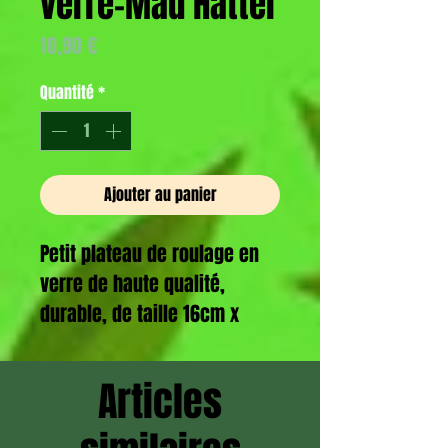
verre-Mad Hatter
Prix
10,90 €
Quantité
*
Ajouter au panier
Petit plateau de roulage en
verre de haute qualité,
durable, de taille 16cm x
12cm
Articles