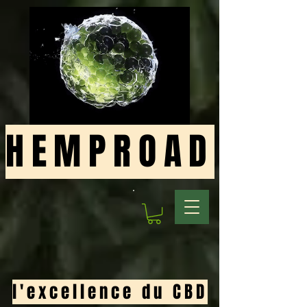
HEMPROAD
l'excellence du CBD