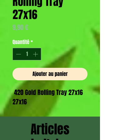
Rolling Tray
27x16
Prix
9,90 €
Quantité
*
Ajouter au panier
420 Gold Rolling Tray 27x16
27x16
Articles