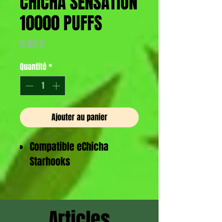
CHICHA SENSATION
10000 PUFFS
Prix
9,90 €
Quantité
*
Ajouter au panier
Compatible eChicha
Starhooks
Installation simple et
rapide
Articles