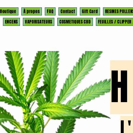
Boutique
À propos
FAQ
Contact
Gift Card
RESINES POLLEN
ENCENS
VAPORISATEURS
COSMETIQUES CBD
FEUILLES / CLIPPER
l