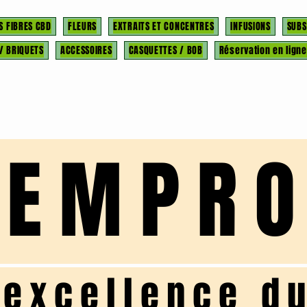
S FIBRES CBD
FLEURS
EXTRAITS ET CONCENTRES
INFUSIONS
SUBS
 / BRIQUETS
ACCESSOIRES
CASQUETTES / BOB
Réservation en ligne
HEMPR
'excellence d