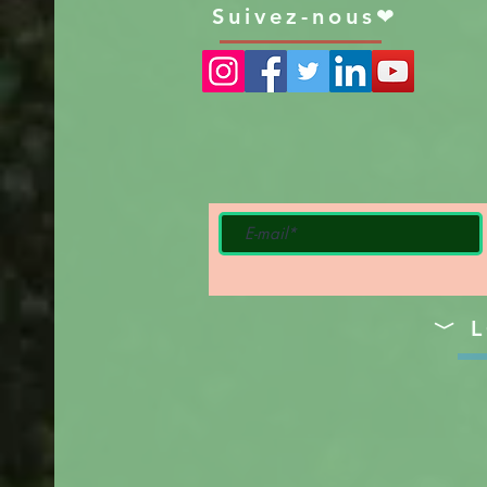
Suivez-nous❤
﹀ L