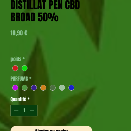
DISTILLAT PEN CBD
BROAD 50%
Prix
10,90 €
poids
*
PARFUMS
*
Quantité
*