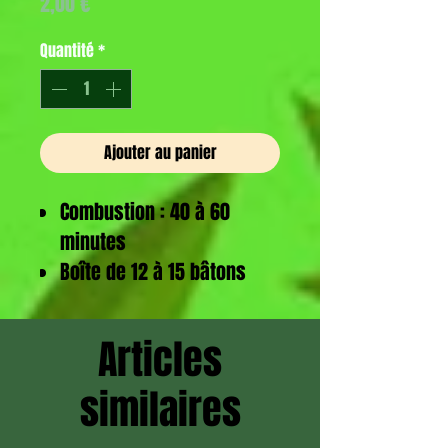
Prix
2,00 €
Quantité
*
Ajouter au panier
Combustion : 40 à 60
minutes
Boîte de 12 à 15 bâtons
environ.
Articles
similaires