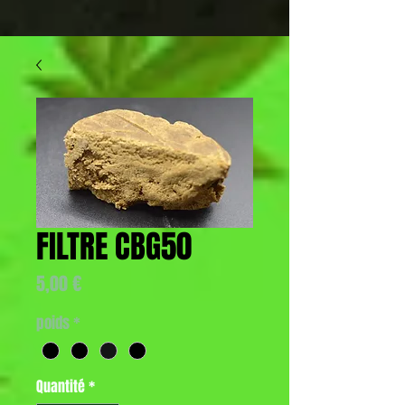
FILTRE CBG50
Prix
5,00 €
poids
*
Quantité
*