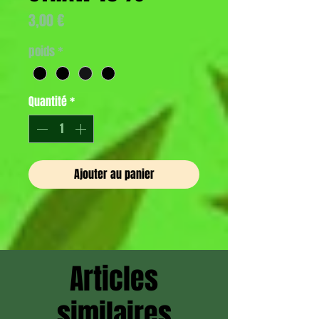
Prix
3,00 €
poids
*
Quantité
*
Ajouter au panier
Articles
similaires